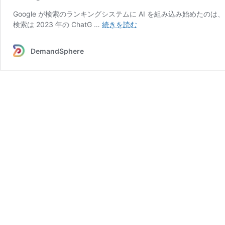
Google が検索のランキングシステムに AI を組み込み始めたのは、2
Google
検索は 2023 年の ChatG …
続きを読む
ア
ッ
DemandSphere
プ
デ
ー
ト
記
録
を
無
償
公
開