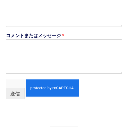
ア
ド
レ
ス
希
望
コメントまたはメッセージ
*
職
種
送信