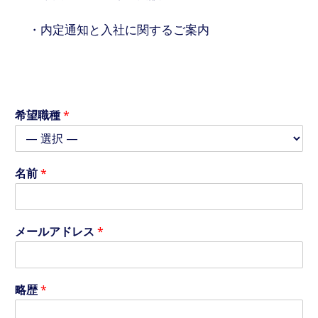
・内定通知と入社に関するご案内
希望職種
*
名前
*
希
メールアドレス
*
望
職
種
メ
略歴
*
ー
ル