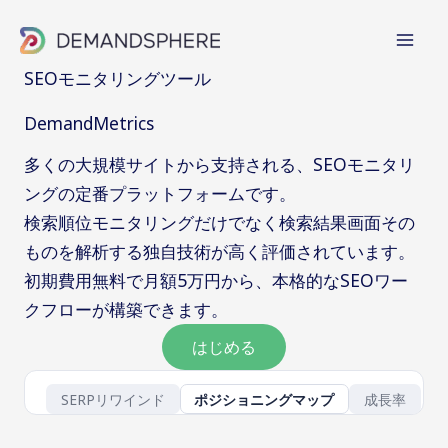
内
容
を
SEOモニタリングツール
ス
DemandMetrics
キ
ッ
多くの大規模サイトから支持される、SEOモニタリ
プ
ングの定番プラットフォームです。
検索順位モニタリングだけでなく検索結果画面その
ものを解析する独自技術が高く評価されています。
初期費用無料で月額5万円から、本格的なSEOワー
クフローが構築できます。
はじめる
DemandMetricsのデモ：取得した検索結果ペー
SERPリワインド
ポジショニングマップ
成長率
10