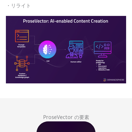
・リライト
ProseVector の要素​