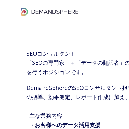
内
容
を
ス
キ
ッ
SEOコンサルタント
プ
「SEOの専門家」＋「データの翻訳者」
を行うポジションです。
DemandSphereのSEOコンサル
の指導、効果測定、レポート作成に加え、
主な業務内容
・
お客様へのデータ活用支援