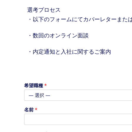
選考プロセス
・以下のフォームにてカバーレターまた
・数回のオンライン面談
・内定通知と入社に関するご案内
希望職種
*
希
名前
*
望
職
種
略