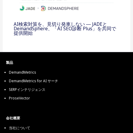
AI検索対策を、見切り発車しない ― JADEと
DemandSphere、「AI SEO診断 Plus」を共同で
提供開始
製品
DemandMetrics
DemandMetrics for AI サーチ
SERPインテリジェンス
ProseVector
会社概要
当社について