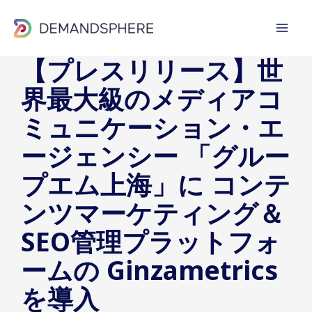
内
容
を
【プレスリリース】世
ス
界最大級のメディアコ
キ
ッ
ミュニケーション・エ
プ
ージェンシー 「グルー
プエム上海」に コンテ
ンツマーケティング＆
SEO管理プラットフォ
ームの Ginzametrics
を導入