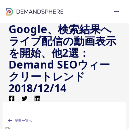
内
容
を
Google、検索結果へ
ス
ライブ配信の動画表示
キ
ッ
を開始、他2選：
プ
Demand SEOウィー
クリートレンド
2018/12/14
記事一覧へ