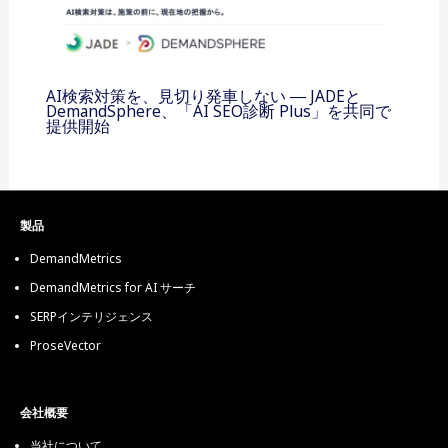
AI検索対策を、見切り発車しない ― JADEと
DemandSphere、「AI SEO診断 Plus」を共同で
提供開始
製品
DemandMetrics
DemandMetrics for AI サーチ
SERPインテリジェンス
ProseVector
会社概要
当社について