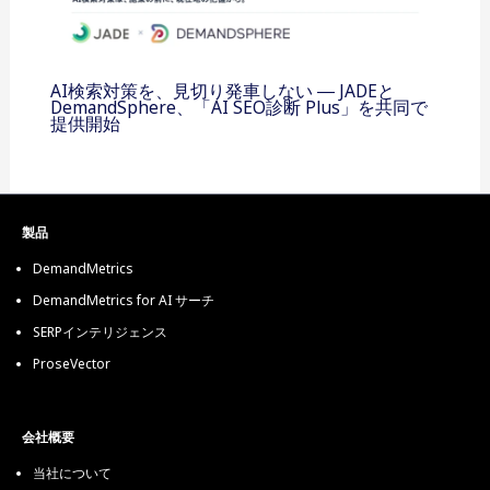
AI検索対策を、見切り発車しない ― JADEと
DemandSphere、「AI SEO診断 Plus」を共同で
提供開始
製品
DemandMetrics
DemandMetrics for AI サーチ
SERPインテリジェンス
ProseVector
会社概要
当社について