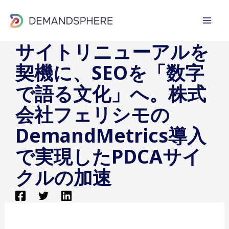
内
容
を
サイトリニューアルを
ス
契機に、SEOを「数字
キ
ッ
で語る文化」へ。株式
プ
会社フェリシモの
DemandMetrics導入
で実現したPDCAサイ
クルの加速