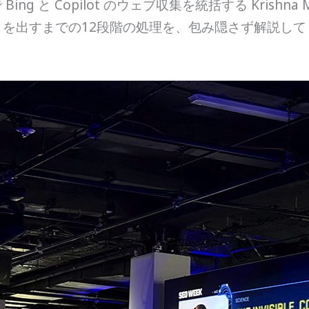
Bing と Copilot のウェブ収集を統括する Krishn
を出すまでの12段階の処理を、包み隠さず解説して