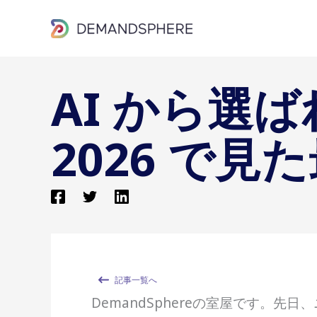
内
容
を
ス
AI から選ば
キ
ッ
2026 で
プ
記事一覧へ
DemandSphereの室屋です。先