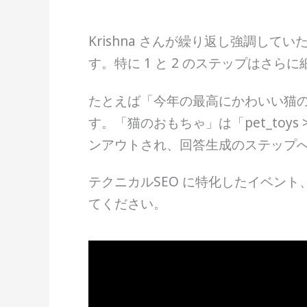
Krishna さんが繰り返し強調し
す。特に 1 と 2 のステップはさ
たとえば「今年の最高にかわいい猫の
す。「猫のおもちゃ」は「pet_toy
ンアウトされ、回答生成のステップ
テクニカルSEO に特化したイベント、Te
てください。