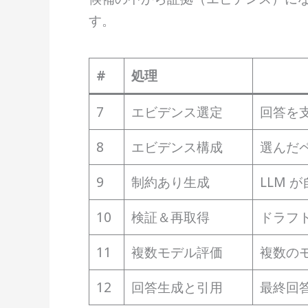
す。
#
処理
7
エビデンス選定
回答を
8
エビデンス構成
選んだ
9
制約あり生成
LLM
10
検証＆再取得
ドラフ
11
複数モデル評価
複数のモ
12
回答生成と引用
最終回