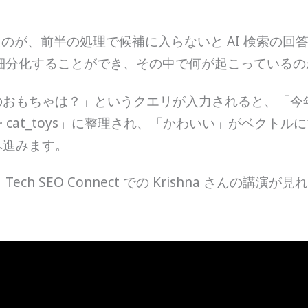
ていたのが、前半の処理で候補に入らないと AI 検索の
らに細分化することができ、その中で何が起こっている
おもちゃは？」というクエリが入力されると、「今年
s > cat_toys」に整理され、「かわいい」がベク
へ進みます。
ch SEO Connect での Krishna さんの