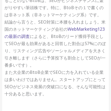
ることのないBtoBは、SEOがビジネスチャンスに繋
がりやすい筆頭株です。特に、BtoBその１で書くの
は非ネット系（非ネットマーケティング系）です。
結論から言うと、SEO対策に本腰を入れましょう。米
国のネットマーケティング会社の
WebMarketing123
の最新の調査
によると、BtoBのリード獲得手段とし
てSEOが最も効果があると回答した割合は57%にのぼ
り、リスティング広告やソーシャルメディアを大きく
引き離します（さらに予算投下も割合としてSEOが一
番多いです）。
また大企業のBtoB企業でSEOに力を入れている企業
は多いわけではありません。スタートアップにとって
SEOがビジネス発展の突破口になる、そんな可能性は
十分あると思います。