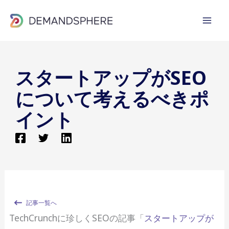
内
容
を
ス
キ
スタートアップがSEO
ッ
について考えるべきポ
プ
イント
記事一覧へ
TechCrunchに珍しくSEOの記事「
スタートアップが