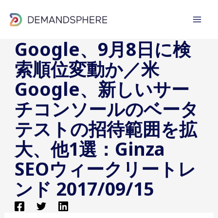
内
容
を
Google、9月8日に検
ス
索順位変動か／米
キ
ッ
Google、新しいサー
プ
チコンソールのベータ
テストの招待範囲を拡
大、他1選：Ginza
SEOウィークリートレ
ンド 2017/09/15