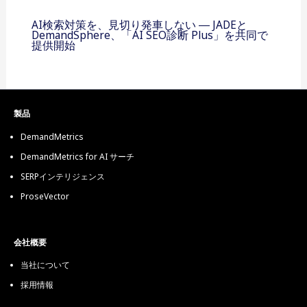
AI検索対策を、見切り発車しない ― JADEと
DemandSphere、「AI SEO診断 Plus」を共同で
提供開始
製品
DemandMetrics
DemandMetrics for AI サーチ
SERPインテリジェンス
ProseVector
会社概要
当社について
採用情報