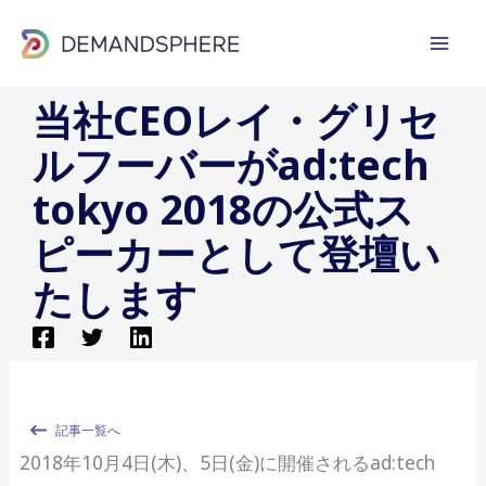
内
容
を
当社CEOレイ・グリセ
ス
キ
ルフーバーがad:tech
ッ
tokyo 2018の公式ス
プ
ピーカーとして登壇い
たします
記事一覧へ
2018年10月4日(木)、5日(金)に開催されるad:tech