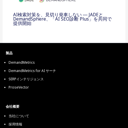
AI検索対策を、見切り発車しない ― JADEと
DemandSphere、「AI SEO診断 Plus」を共同で
提供開始
製品
DemandMetrics
DemandMetrics for AI サーチ
SERPインテリジェンス
ProseVector
会社概要
当社について
採用情報