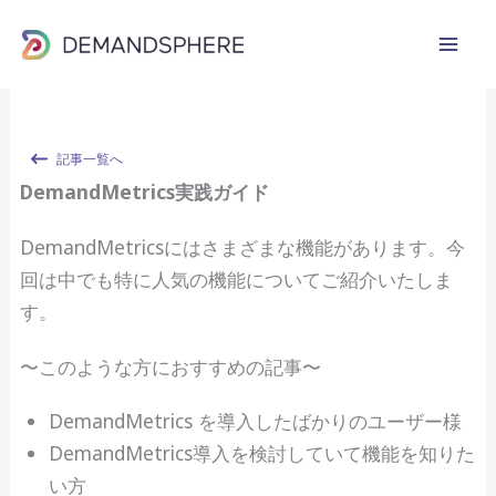
内
容
を
ス
キ
記事一覧へ
ッ
DemandMetrics実践ガイド
プ
DemandMetricsにはさまざまな機能があります。今
回は中でも特に人気の機能についてご紹介いたしま
す。
〜このような方におすすめの記事〜
DemandMetrics を導入したばかりのユーザー様
DemandMetrics導入を検討していて機能を知りた
い方