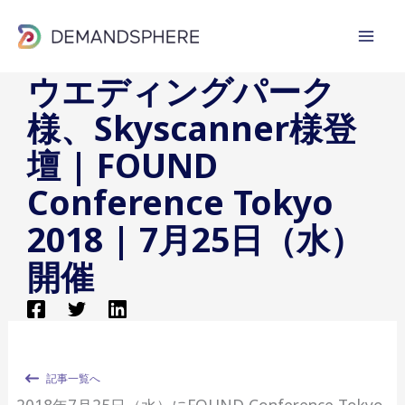
内
容
を
ウエディングパーク
ス
様、Skyscanner様登
キ
ッ
壇 | FOUND
プ
Conference Tokyo
2018 | 7月25日（水）
開催
記事一覧へ