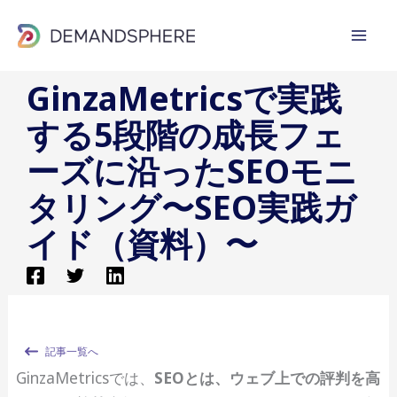
内
容
を
GinzaMetricsで実践
ス
キ
する5段階の成長フェ
ッ
ーズに沿ったSEOモニ
プ
タリング〜SEO実践ガ
イド（資料）〜
記事一覧へ
GinzaMetricsでは、
SEOとは、ウェブ上での評判を高