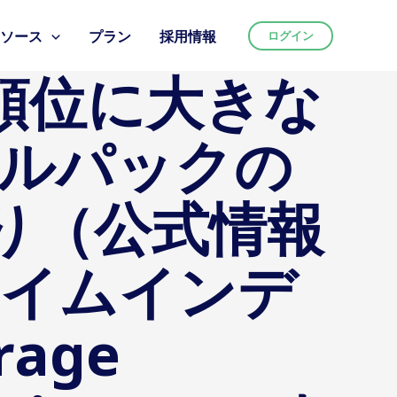
リソース
プラン
採用情報
ログイン
索順位に大きな
カルパックの
り（公式情報
タイムインデ
rage