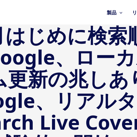
製品
、9月はじめに検
oogle、ロー
ム更新の兆しあ
ogle、リアル
h Live Cove