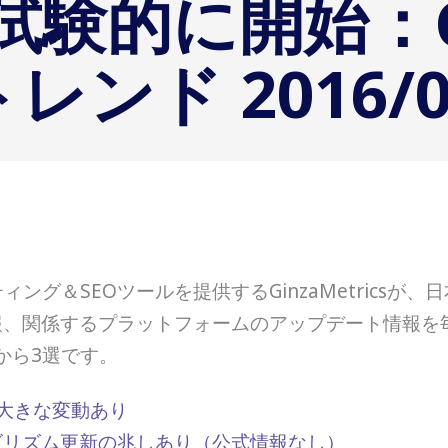
を試験的に開始：G
ンド 2016/09
グ＆SEOツールを提供するGinzaMetricsが
報、関係するプラットフォームのアップデート情報を毎
eから3選です。
に大きな変動あり
ルゴリズム更新の兆しあり（公式情報なし）