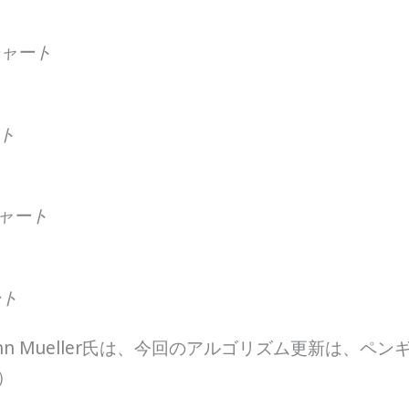
チャート
ート
チャート
ート
goutでJohn Mueller氏は、今回のアルゴリズム更新
）