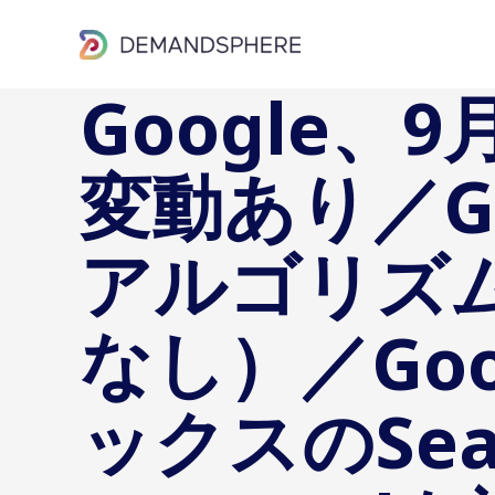
内
容
を
Google
ス
キ
変動あり／G
ッ
プ
アルゴリズ
なし）／Go
ックスのSearc