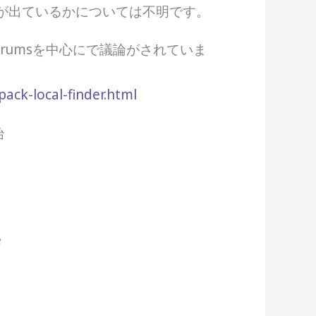
が出ているかについては不明です。
Forumsを中心にで議論がされていま
ck-local-finder.html
始
e