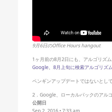
9月6日のOffice Hours hangout
1ヶ月前の8月2日にも、アルゴリズ
Google、8月上旬に検索アルゴリズムを
ペンギンアップデートではないとし
2．Google、ローカルパックのア
公開日
Sep 2, 2016 • 7:33 am