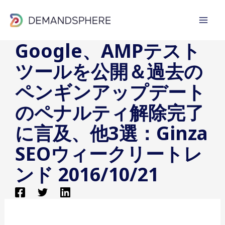
内
容
を
Google、AMPテスト
ス
ツールを公開＆過去の
キ
ッ
ペンギンアップデート
プ
のペナルティ解除完了
に言及、他3選：Ginza
SEOウィークリートレ
ンド 2016/10/21