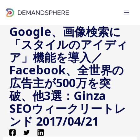
内
容
を
Google、画像検索に
ス
「スタイルのアイディ
キ
ッ
ア」機能を導入／
プ
Facebook、全世界の
広告主が500万を突
破、他3選：Ginza
SEOウィークリートレ
ンド 2017/04/21