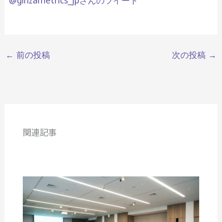
@ginzametrics_jpさんのツイート
←
前の投稿
次の投稿
→
関連記事