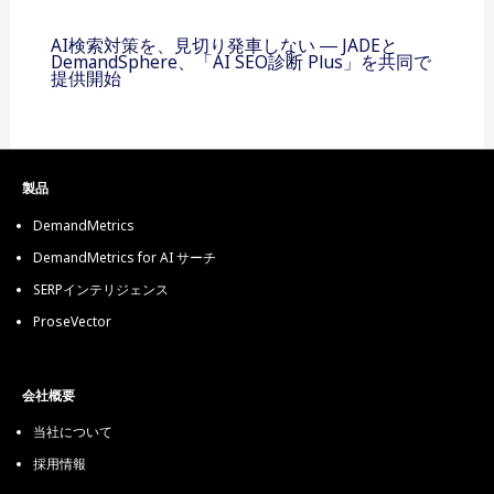
AI検索対策を、見切り発車しない ― JADEと
DemandSphere、「AI SEO診断 Plus」を共同で
提供開始
製品
DemandMetrics
DemandMetrics for AI サーチ
SERPインテリジェンス
ProseVector
会社概要
当社について
採用情報