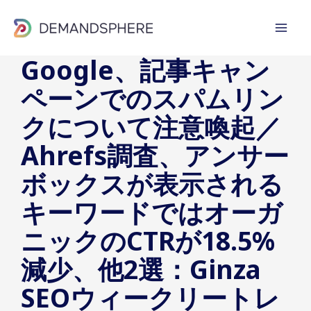
内
容
を
Google、記事キャン
ス
ペーンでのスパムリン
キ
ッ
クについて注意喚起／
プ
Ahrefs調査、アンサー
ボックスが表示される
キーワードではオーガ
ニックのCTRが18.5%
減少、他2選：Ginza
SEOウィークリートレ