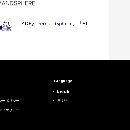
 ― JADEとDemandSphere、「AI
提供開始
Language
English
シーポリシー
日本語
ティポリシー