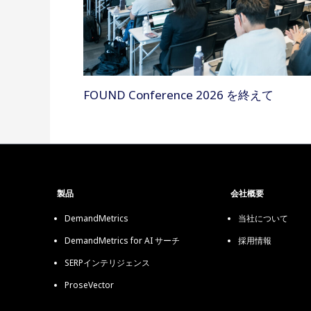
FOUND Conference 2026 を終えて
製品
会社概要
DemandMetrics
当社について
DemandMetrics for AI サーチ
採用情報
SERPインテリジェンス
ProseVector