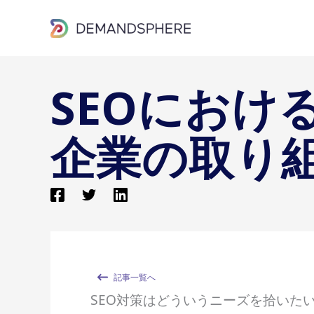
内
容
を
ス
SEOにお
キ
ッ
企業の取り
プ
記事一覧へ
SEO対策はどういうニーズを拾いた