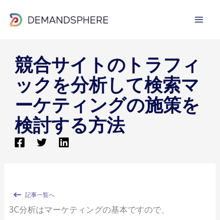
内
容
を
ス
競合サイトのトラフィ
キ
ッ
ックを分析して検索マ
プ
ーケティングの施策を
検討する方法
記事一覧へ
3C分析はマーケティングの基本ですので、