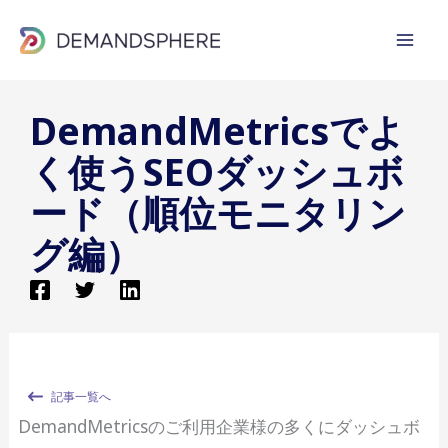
内
容
を
ス
DemandMetricsでよ
キ
ッ
く使うSEOダッシュボ
プ
ード（順位モニタリン
グ編）
記事一覧へ
DemandMetricsのご利用企業様の多くにダッシュボ