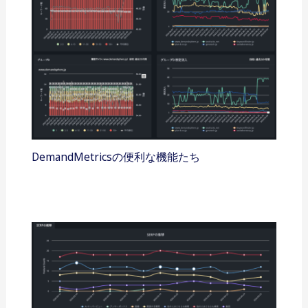
DemandMetricsの便利な機能たち