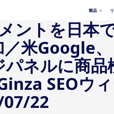
製品
モーメントを日本
／米Google
ジパネルに商品
inza SEO
07/22