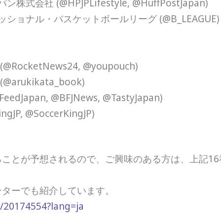
(@HPJPLifestyle, @HuffPostJapan)
ョナル・バスケットボールリーグ (@B_LEAGUE)
ketNews24, @youpouch)
ukikata_book)
edJapan, @BFJNews, @TastyJapan)
P, @SoccerKingJP)
ことが予想されるので、ご興味のある方は、上記1
ンターでも紹介しています。
es/20174554?lang=ja