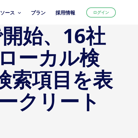
リソース
プラン
採用情報
ログイン
で開始、16社
、ローカル検
検索項目を表
ウィークリート