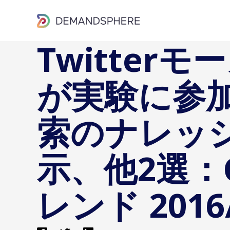
内
容
を
Twitter
ス
キ
が実験に参加
ッ
プ
索のナレッ
示、他2選：G
レンド 2016/