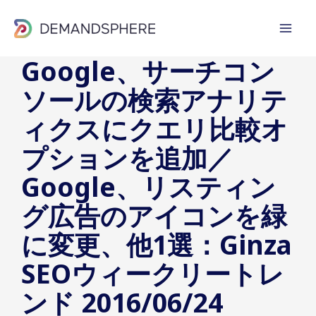
内
容
を
Google、サーチコン
ス
ソールの検索アナリテ
キ
ッ
ィクスにクエリ比較オ
プ
プションを追加／
Google、リスティン
グ広告のアイコンを緑
に変更、他1選：Ginza
SEOウィークリートレ
ンド 2016/06/24