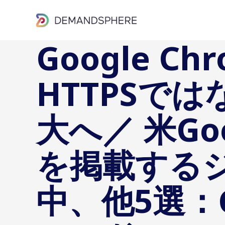
内
容
を
Google C
ス
キ
HTTPSで
ッ
プ
大へ／ 米G
を掲載する
中、他5選：G