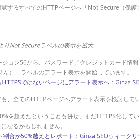
するすべてのHTTPページへ「Not Secure（
よりNot Secureラベルの表示を拡大
omeバージョン56から、パスワード／クレジットカード
ていません）」ラベルのアラート表示を開始しています。
からHTTPSではないページにアラート表示へ：Ginza SE
も、全てのHTTPページへアラート表示を検討して
が50%を超えたということも併せ、まだHTTPS化して
会になるかもしれません。
割合が50%越えとレポート：Ginza SEOウィークリート