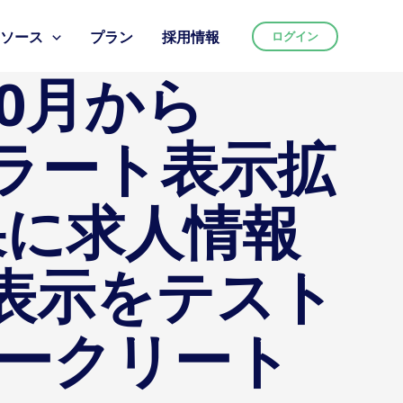
リソース
プラン
採用情報
ログイン
年10月から
アラート表示拡
結果に求人情報
表示をテスト
ウィークリート