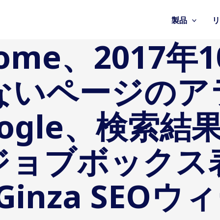
製品
hrome、2017
はないページの
oogle、検索
ジョブボックス
inza SEO